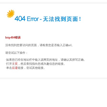
http404错误
没有找到您要访问的页面，请检查您是否输入正确url。
请尝试以下操作：
·如果您已经在地址栏中输入该网页的地址，请确认其拼写正确。
·打开
主页
，然后查找指向您感兴趣信息的链接。
·单击
后退
链接，尝试其他链接。