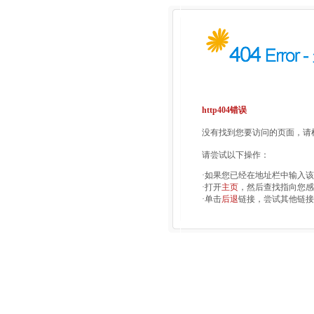
http404错误
没有找到您要访问的页面，请检
请尝试以下操作：
·如果您已经在地址栏中输入
·打开
主页
，然后查找指向您感
·单击
后退
链接，尝试其他链接