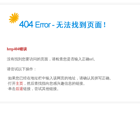
http404错误
没有找到您要访问的页面，请检查您是否输入正确url。
请尝试以下操作：
·如果您已经在地址栏中输入该网页的地址，请确认其拼写正确。
·打开
主页
，然后查找指向您感兴趣信息的链接。
·单击
后退
链接，尝试其他链接。