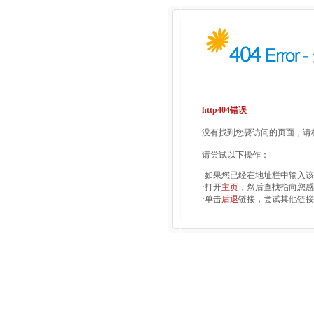
http404错误
没有找到您要访问的页面，请检
请尝试以下操作：
·如果您已经在地址栏中输入
·打开
主页
，然后查找指向您感
·单击
后退
链接，尝试其他链接