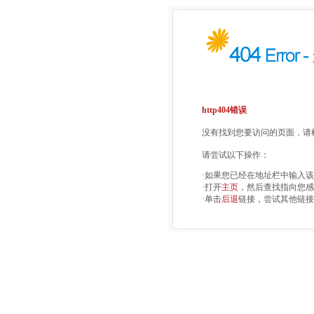
http404错误
没有找到您要访问的页面，请检
请尝试以下操作：
·如果您已经在地址栏中输入
·打开
主页
，然后查找指向您感
·单击
后退
链接，尝试其他链接