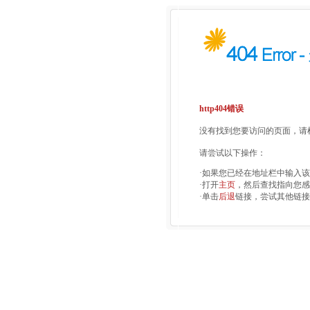
http404错误
没有找到您要访问的页面，请检
请尝试以下操作：
·如果您已经在地址栏中输入
·打开
主页
，然后查找指向您感
·单击
后退
链接，尝试其他链接