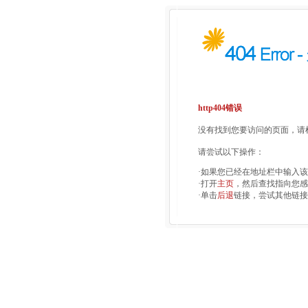
http404错误
没有找到您要访问的页面，请检
请尝试以下操作：
·如果您已经在地址栏中输入
·打开
主页
，然后查找指向您感
·单击
后退
链接，尝试其他链接