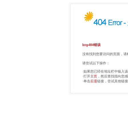
http404错误
没有找到您要访问的页面，请检
请尝试以下操作：
·如果您已经在地址栏中输入
·打开
主页
，然后查找指向您感
·单击
后退
链接，尝试其他链接