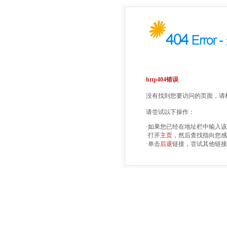
http404错误
没有找到您要访问的页面，请检
请尝试以下操作：
·如果您已经在地址栏中输入
·打开
主页
，然后查找指向您感
·单击
后退
链接，尝试其他链接