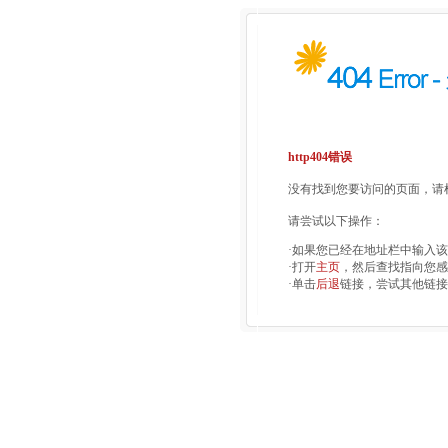
http404错误
没有找到您要访问的页面，请检
请尝试以下操作：
·如果您已经在地址栏中输入
·打开
主页
，然后查找指向您感
·单击
后退
链接，尝试其他链接