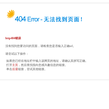
http404错误
没有找到您要访问的页面，请检查您是否输入正确url。
请尝试以下操作：
·如果您已经在地址栏中输入该网页的地址，请确认其拼写正确。
·打开
主页
，然后查找指向您感兴趣信息的链接。
·单击
后退
链接，尝试其他链接。