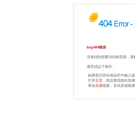
http404错误
没有找到您要访问的页面，请检
请尝试以下操作：
·如果您已经在地址栏中输入
·打开
主页
，然后查找指向您感
·单击
后退
链接，尝试其他链接