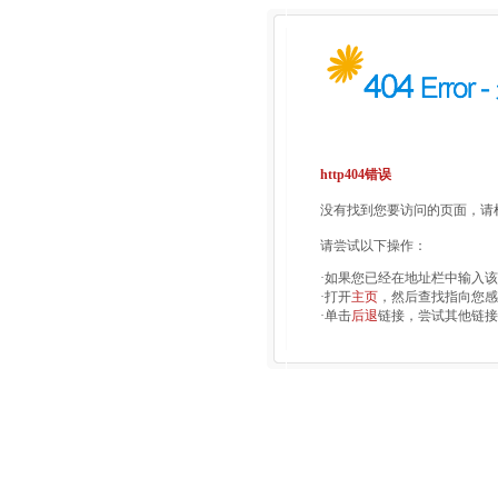
http404错误
没有找到您要访问的页面，请检
请尝试以下操作：
·如果您已经在地址栏中输入
·打开
主页
，然后查找指向您感
·单击
后退
链接，尝试其他链接