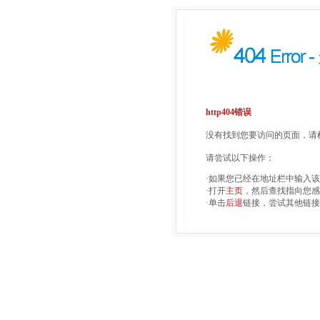
http404错误
没有找到您要访问的页面，请检
请尝试以下操作：
·如果您已经在地址栏中输入
·打开
主页
，然后查找指向您感
·单击
后退
链接，尝试其他链接