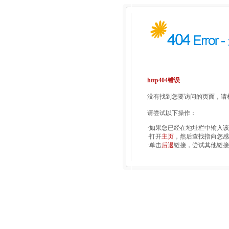
http404错误
没有找到您要访问的页面，请检
请尝试以下操作：
·如果您已经在地址栏中输入
·打开
主页
，然后查找指向您感
·单击
后退
链接，尝试其他链接