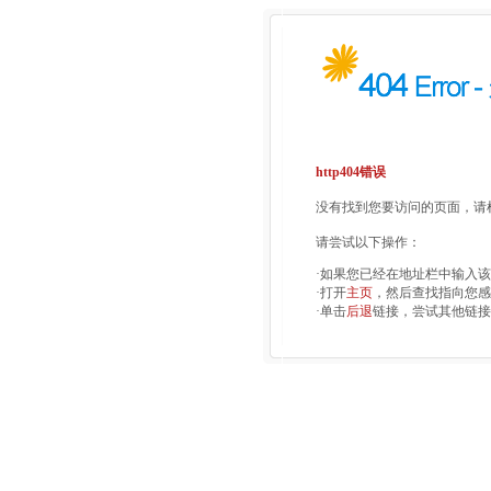
http404错误
没有找到您要访问的页面，请检
请尝试以下操作：
·如果您已经在地址栏中输入
·打开
主页
，然后查找指向您感
·单击
后退
链接，尝试其他链接