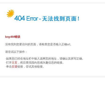
http404错误
没有找到您要访问的页面，请检查您是否输入正确url。
请尝试以下操作：
·如果您已经在地址栏中输入该网页的地址，请确认其拼写正确。
·打开
主页
，然后查找指向您感兴趣信息的链接。
·单击
后退
链接，尝试其他链接。