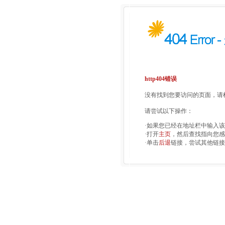
http404错误
没有找到您要访问的页面，请检
请尝试以下操作：
·如果您已经在地址栏中输入
·打开
主页
，然后查找指向您感
·单击
后退
链接，尝试其他链接