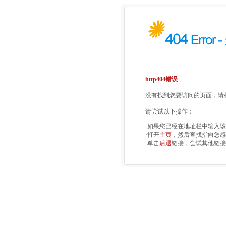
http404错误
没有找到您要访问的页面，请检
请尝试以下操作：
·如果您已经在地址栏中输入
·打开
主页
，然后查找指向您感
·单击
后退
链接，尝试其他链接