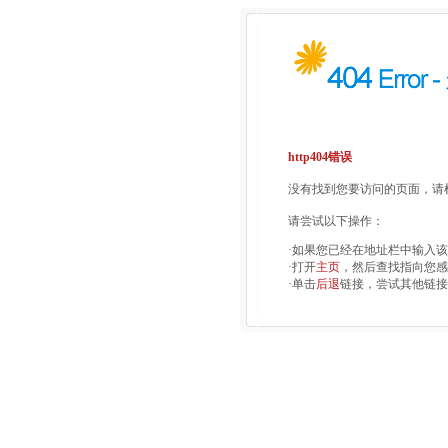
http404错误
没有找到您要访问的页面，请检
请尝试以下操作：
·如果您已经在地址栏中输入
·打开
主页
，然后查找指向您感
·单击
后退
链接，尝试其他链接