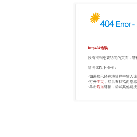
http404错误
没有找到您要访问的页面，请检
请尝试以下操作：
·如果您已经在地址栏中输入
·打开
主页
，然后查找指向您感
·单击
后退
链接，尝试其他链接