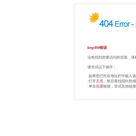
http404错误
没有找到您要访问的页面，请检
请尝试以下操作：
·如果您已经在地址栏中输入
·打开
主页
，然后查找指向您感
·单击
后退
链接，尝试其他链接