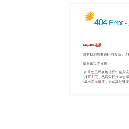
http404错误
没有找到您要访问的页面，请检
请尝试以下操作：
·如果您已经在地址栏中输入
·打开
主页
，然后查找指向您感
·单击
后退
链接，尝试其他链接