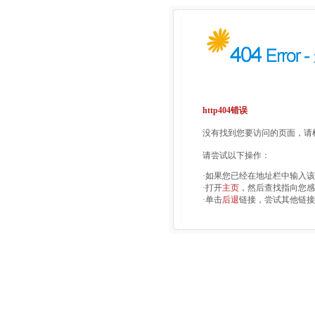
http404错误
没有找到您要访问的页面，请检
请尝试以下操作：
·如果您已经在地址栏中输入
·打开
主页
，然后查找指向您感
·单击
后退
链接，尝试其他链接