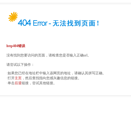
http404错误
没有找到您要访问的页面，请检查您是否输入正确url。
请尝试以下操作：
·如果您已经在地址栏中输入该网页的地址，请确认其拼写正确。
·打开
主页
，然后查找指向您感兴趣信息的链接。
·单击
后退
链接，尝试其他链接。