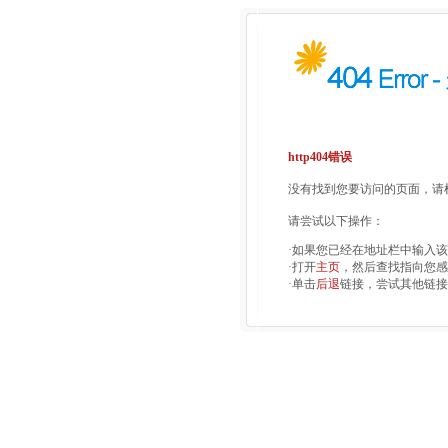
http404错误
没有找到您要访问的页面，请检
请尝试以下操作：
·如果您已经在地址栏中输入
·打开
主页
，然后查找指向您感
·单击
后退
链接，尝试其他链接