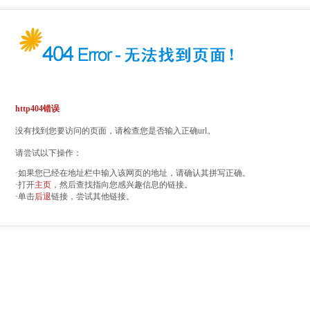
http404错误
没有找到您要访问的页面，请检查您是否输入正确url。
请尝试以下操作：
·如果您已经在地址栏中输入该网页的地址，请确认其拼写正确。
·打开
主页
，然后查找指向您感兴趣信息的链接。
·单击
后退
链接，尝试其他链接。