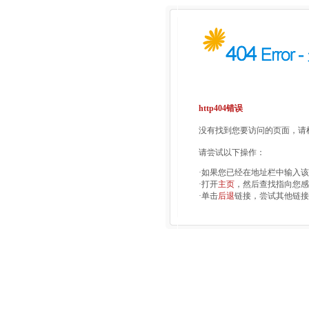
http404错误
没有找到您要访问的页面，请检
请尝试以下操作：
·如果您已经在地址栏中输入
·打开
主页
，然后查找指向您感
·单击
后退
链接，尝试其他链接