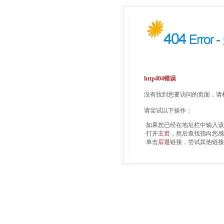
http404错误
没有找到您要访问的页面，请检
请尝试以下操作：
·如果您已经在地址栏中输入
·打开
主页
，然后查找指向您感
·单击
后退
链接，尝试其他链接