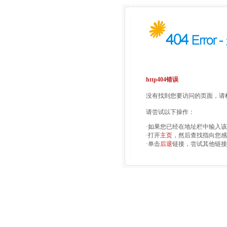
http404错误
没有找到您要访问的页面，请检
请尝试以下操作：
·如果您已经在地址栏中输入
·打开
主页
，然后查找指向您感
·单击
后退
链接，尝试其他链接