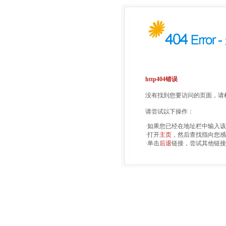
http404错误
没有找到您要访问的页面，请检
请尝试以下操作：
·如果您已经在地址栏中输入
·打开
主页
，然后查找指向您感
·单击
后退
链接，尝试其他链接