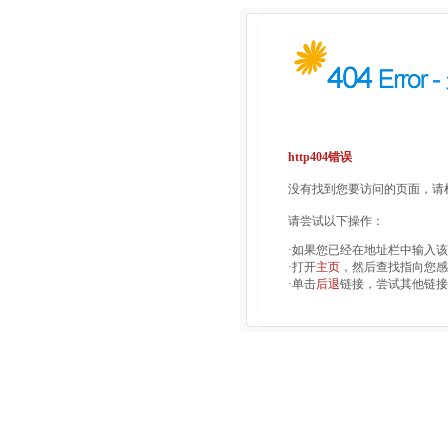
http404错误
没有找到您要访问的页面，请检
请尝试以下操作：
·如果您已经在地址栏中输入
·打开
主页
，然后查找指向您感
·单击
后退
链接，尝试其他链接