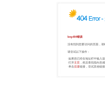
http404错误
没有找到您要访问的页面，请检
请尝试以下操作：
·如果您已经在地址栏中输入
·打开
主页
，然后查找指向您感
·单击
后退
链接，尝试其他链接