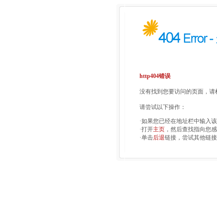
http404错误
没有找到您要访问的页面，请检
请尝试以下操作：
·如果您已经在地址栏中输入
·打开
主页
，然后查找指向您感
·单击
后退
链接，尝试其他链接