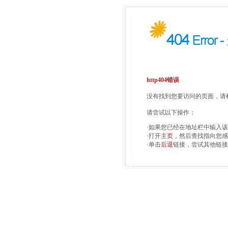
http404错误
没有找到您要访问的页面，请检
请尝试以下操作：
·如果您已经在地址栏中输入
·打开
主页
，然后查找指向您感
·单击
后退
链接，尝试其他链接