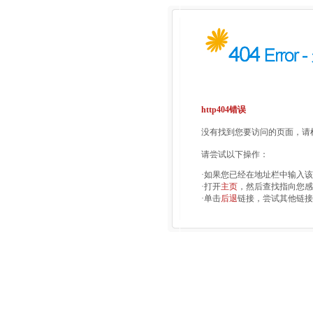
http404错误
没有找到您要访问的页面，请检
请尝试以下操作：
·如果您已经在地址栏中输入
·打开
主页
，然后查找指向您感
·单击
后退
链接，尝试其他链接