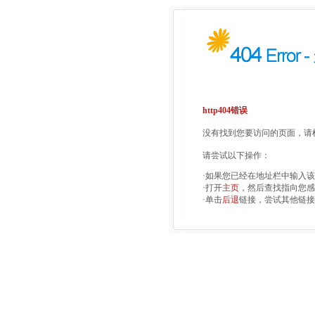
http404错误
没有找到您要访问的页面，请检
请尝试以下操作：
·如果您已经在地址栏中输入
·打开
主页
，然后查找指向您感
·单击
后退
链接，尝试其他链接