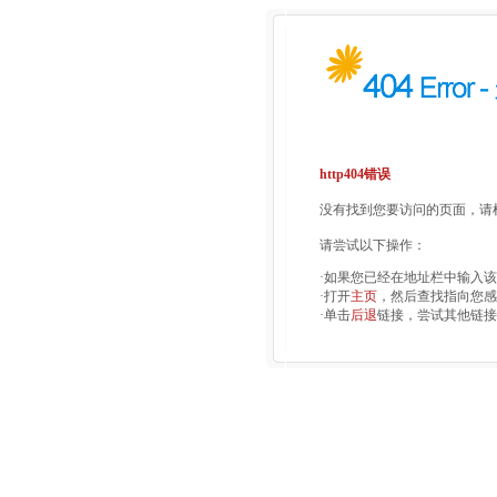
http404错误
没有找到您要访问的页面，请检
请尝试以下操作：
·如果您已经在地址栏中输入
·打开
主页
，然后查找指向您感
·单击
后退
链接，尝试其他链接