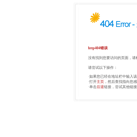
http404错误
没有找到您要访问的页面，请检
请尝试以下操作：
·如果您已经在地址栏中输入
·打开
主页
，然后查找指向您感
·单击
后退
链接，尝试其他链接