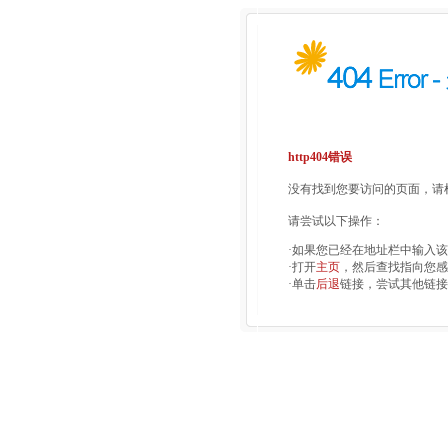
http404错误
没有找到您要访问的页面，请检
请尝试以下操作：
·如果您已经在地址栏中输入
·打开
主页
，然后查找指向您感
·单击
后退
链接，尝试其他链接