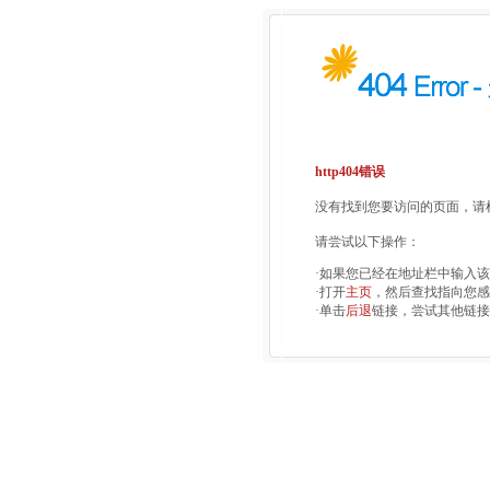
http404错误
没有找到您要访问的页面，请检
请尝试以下操作：
·如果您已经在地址栏中输入
·打开
主页
，然后查找指向您感
·单击
后退
链接，尝试其他链接