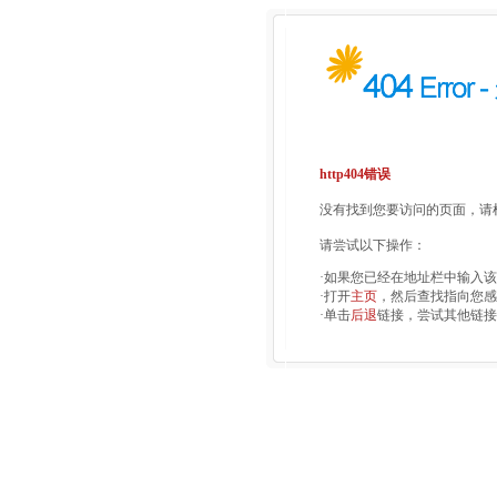
http404错误
没有找到您要访问的页面，请检
请尝试以下操作：
·如果您已经在地址栏中输入
·打开
主页
，然后查找指向您感
·单击
后退
链接，尝试其他链接