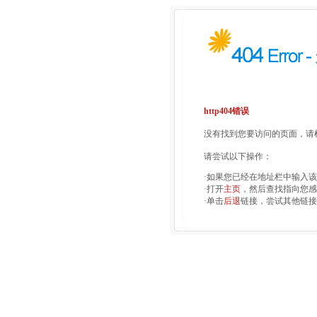
http404错误
没有找到您要访问的页面，请检
请尝试以下操作：
·如果您已经在地址栏中输入
·打开
主页
，然后查找指向您感
·单击
后退
链接，尝试其他链接