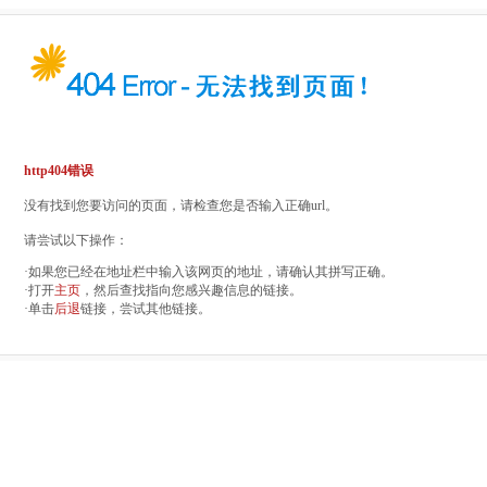
http404错误
没有找到您要访问的页面，请检查您是否输入正确url。
请尝试以下操作：
·如果您已经在地址栏中输入该网页的地址，请确认其拼写正确。
·打开
主页
，然后查找指向您感兴趣信息的链接。
·单击
后退
链接，尝试其他链接。