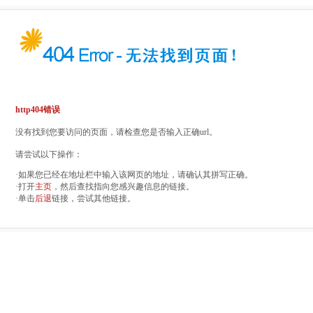
http404错误
没有找到您要访问的页面，请检查您是否输入正确url。
请尝试以下操作：
·如果您已经在地址栏中输入该网页的地址，请确认其拼写正确。
·打开
主页
，然后查找指向您感兴趣信息的链接。
·单击
后退
链接，尝试其他链接。