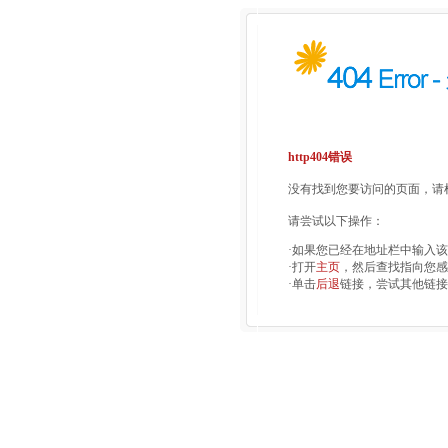
http404错误
没有找到您要访问的页面，请检
请尝试以下操作：
·如果您已经在地址栏中输入
·打开
主页
，然后查找指向您感
·单击
后退
链接，尝试其他链接