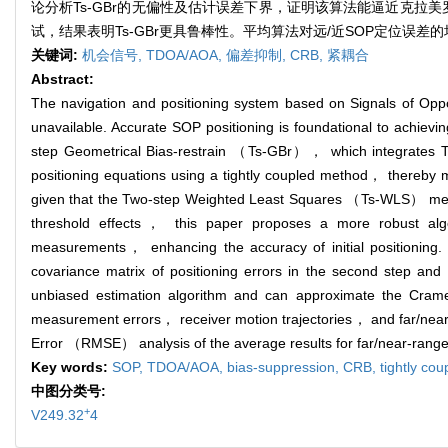
论分析Ts-GBr的无偏性及估计误差下界，证明该算法能逼近克拉美
试，结果表明Ts-GBr更具鲁棒性。平均算法对远/近SOP定位误差的均
关键词:
机会信号,
TDOA/AOA,
偏差抑制,
CRB,
紧耦合
Abstract:
The navigation and positioning system based on Signals of O
unavailable. Accurate SOP positioning is foundational to achiev
step Geometrical Bias-restrain （Ts-GBr）， which integrates T
positioning equations using a tightly coupled method， thereby mit
given that the Two-step Weighted Least Squares （Ts-WLS） metho
threshold effects， this paper proposes a more robust algor
measurements， enhancing the accuracy of initial positioning.
covariance matrix of positioning errors in the second step and e
unbiased estimation algorithm and can approximate the Cram
measurement errors， receiver motion trajectories， and far/near
Error （RMSE） analysis of the average results for far/near-ran
Key words:
SOP,
TDOA/AOA,
bias-suppression,
CRB,
tightly cou
中图分类号:
+
V249.32
4