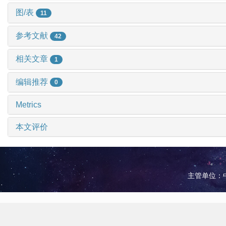
图/表
11
参考文献
42
相关文章
1
编辑推荐
0
Metrics
本文评价
主管单位：