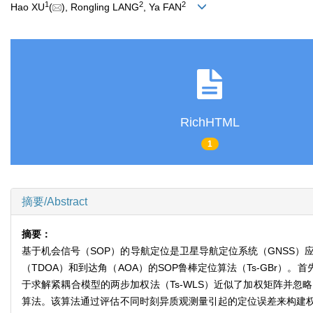
1
2
2
Hao XU
(
), Rongling LANG
, Ya FAN
RichHTML
1
摘要/Abstract
摘要：
基于机会信号（SOP）的导航定位是卫星导航定位系统（GNSS）
（TDOA）和到达角（AOA）的SOP鲁棒定位算法（Ts-GBr
于求解紧耦合模型的两步加权法（Ts-WLS）近似了加权矩阵并忽
算法。该算法通过评估不同时刻异质观测量引起的定位误差来构建