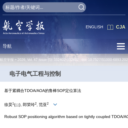
ENGLISH
CJA
导航
航空学报 >
2026
,
Vol. 47
Issue (5)
: 332402-332402 doi:
10.7527/S1000-6893.20
电子电气工程与控制
基于紧耦合TDOA/AOA的鲁棒SOP定位算法
1
2
2
徐昊
(
), 郎荣玲
, 范亚
Robust SOP positioning algorithm based on tightly coupled TDOA/