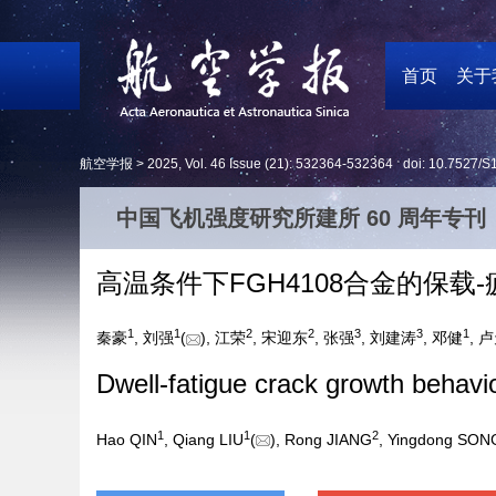
首页
关于
航空学报 >
2025
,
Vol. 46
Issue (21)
: 532364-532364 doi:
10.7527/S
中国飞机强度研究所建所 60 周年专刊
高温条件下FGH4108合金的保载
1
1
2
2
3
3
1
秦豪
, 刘强
(
), 江荣
, 宋迎东
, 张强
, 刘建涛
, 邓健
, 
Dwell-fatigue crack growth behavi
1
1
2
Hao QIN
, Qiang LIU
(
), Rong JIANG
, Yingdong SON