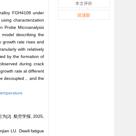
本文评价
peralloy FGH4108 under
回顶部
using characterization
 Probe Microanalysis
 model describing the
k growth rate rises and
anularly with relatively
ed by the formation of
observed during crack
rowth rate at different
are decoupled， and the
temperature
J]. 航空学报, 2025,
ian LU. Dwell-fatigue