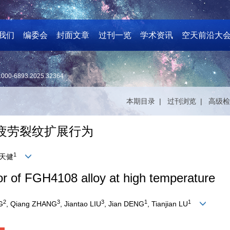
我们
编委会
封面文章
过刊一览
学术资讯
空天前沿大
1000-6893.2025.32364
本期目录 |
过刊浏览 |
高级检
-疲劳裂纹扩展行为
1
卢天健
or of FGH4108 alloy at high temperature
2
3
3
1
1
G
, Qiang ZHANG
, Jiantao LIU
, Jian DENG
, Tianjian LU