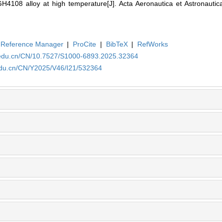
H4108 alloy at high temperature[J]. Acta Aeronautica et Astronautica
Reference Manager
|
ProCite
|
BibTeX
|
RefWorks
a.edu.cn/CN/10.7527/S1000-6893.2025.32364
.edu.cn/CN/Y2025/V46/I21/532364