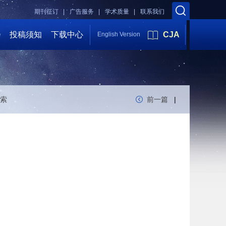
期刊征订 |
广告服务 |
学术质量 |
联系我们
会
投稿须知
下载中心
CJA
English Version
索
前一篇
|