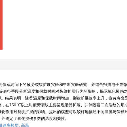
、不同保载时间下的疲劳裂纹扩展实验和中断实验研究，并结合扫描电子显微
A）等表征手段分析温度和保载时间对裂纹扩展行为的影响，揭示氧化损伤
型。结果表明：随着温度和保载时间增加，裂纹扩展速率上升，疲劳寿命
整，在750 ℃以上时疲劳裂纹主要呈现沿晶扩展、并伴随着二次裂纹的形
氧化作用对裂纹扩展的影响。提出的模型可以较好地描述不同温度与保载
，并确定了氧化损伤参数的温度相关性。
展速率模型,
高温