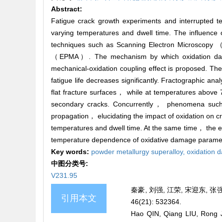
Abstract:
Fatigue crack growth experiments and interrupted t
varying temperatures and dwell time. The influence 
techniques such as Scanning Electron Microscopy
（EPMA）. The mechanism by which oxidation damage
mechanical-oxidation coupling effect is proposed. Th
fatigue life decreases significantly. Fractographic ana
flat fracture surfaces， while at temperatures above
secondary cracks. Concurrently， phenomena such a
propagation， elucidating the impact of oxidation on cr
temperatures and dwell time. At the same time， the 
temperature dependence of oxidative damage paramet
Key words:
powder metallurgy superalloy,
oxidation
中图分类号:
V231.95
秦豪, 刘强, 江荣, 宋迎东, 张
引用本文
46(21): 532364.
Hao QIN, Qiang LIU, Rong J