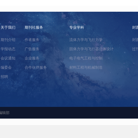
关于我们
期刊社服务
专业学科
封
期刊介绍
作者服务
流体力学与飞行力学
封
学报动态
广告服务
固体力学与飞行器总体设计
过
会议通知
企业服务
电子电气工程与控制
编委会
合作伙伴服务
材料工程与机械制造
招聘
编辑部