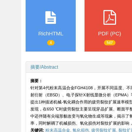
RichHTML
PDF (PC)
4
547
摘要/Abstract
摘要：
针对第4代粉末高温合金FGH4108，开展不同温度
射衍射（EBSD）、电子探针X射线显微分析（EPM
提出1种描述机械-氧化耦合作用的疲劳裂纹扩展速率模
发现，在650 ℃时疲劳裂纹主要呈现穿晶扩展、断面平
中还伴随有尖端形貌改变与氧化物生成等现象，揭示了
率，同时解耦了机械损伤、氧化损伤对裂纹扩展的影响
关键词:
粉末高温合金,
氧化损伤,
疲劳裂纹扩展,
裂纹扩