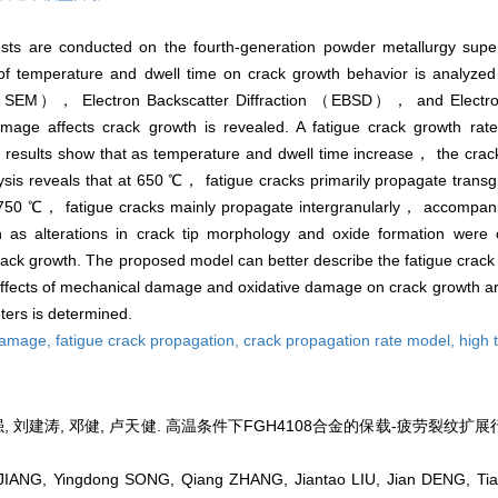
ests are conducted on the fourth-generation powder metallurgy su
of temperature and dwell time on crack growth behavior is analyzed 
 （SEM）， Electron Backscatter Diffraction （EBSD）， and Electron
 affects crack growth is revealed. A fatigue crack growth rate
e results show that as temperature and dwell time increase， the crac
lysis reveals that at 650 ℃， fatigue cracks primarily propagate transgr
 750 ℃， fatigue cracks mainly propagate intergranularly， accompani
s alterations in crack tip morphology and oxide formation were 
ack growth. The proposed model can better describe the fatigue crack g
effects of mechanical damage and oxidative damage on crack growth 
ers is determined.
 damage,
fatigue crack propagation,
crack propagation rate model,
high 
强, 刘建涛, 邓健, 卢天健. 高温条件下FGH4108合金的保载-疲劳裂纹扩展行为[
IANG, Yingdong SONG, Qiang ZHANG, Jiantao LIU, Jian DENG, Tianj