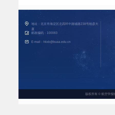
地址：北京市海淀区北四环中路辅路238号柏彦大
厦
邮政编码：100083
E-mail：hkxb@buaa.edu.cn
版权所有 © 航空学报