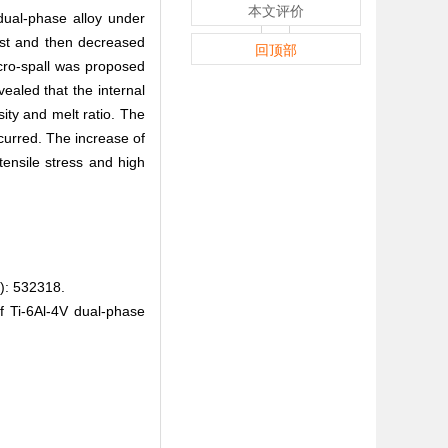
本文评价
 dual-phase alloy under
irst and then decreased
回顶部
icro-spall was proposed
vealed that the internal
ity and melt ratio. The
curred. The increase of
 tensile stress and high
 532318.
 Ti-6Al-4V dual-phase