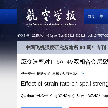
首页
关于
航空学报 >
2025
,
Vol. 46
Issue (21)
: 532318-532318 doi:
10.7527/S
中国飞机强度研究所建所 60 周年专刊
应变速率对Ti-6Al-4V双相合金
1
,
2
1
2
2
杨千华
, 杨扬
(
), 王彬文
, 郭玉佩
Effect of strain rate on spall stre
1
,
2
1
2
Qianhua YANG
, Yang YANG
(
), Binwen WANG
, Yu