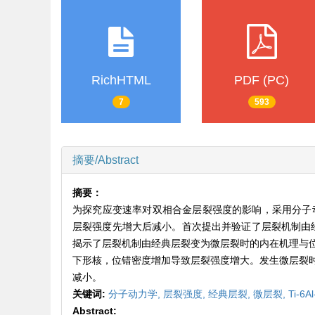
RichHTML
PDF (PC)
7
593
摘要/Abstract
摘要：
为探究应变速率对双相合金层裂强度的影响，采用分子动力
层裂强度先增大后减小。首次提出并验证了层裂机制由
揭示了层裂机制由经典层裂变为微层裂时的内在机理与
下形核，位错密度增加导致层裂强度增大。发生微层裂
减小。
关键词:
分子动力学,
层裂强度,
经典层裂,
微层裂,
Ti-6
Abstract: