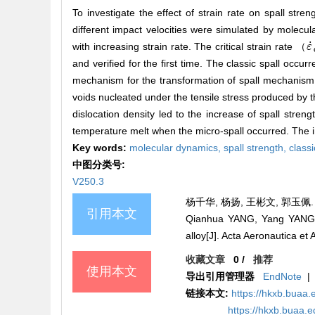
To investigate the effect of strain rate on spall str
different impact velocities were simulated by molecu
˙
with increasing strain rate. The critical strain rate （
ε
ε
˙
and verified for the first time. The classic spall occu
mechanism for the transformation of spall mechanism fr
voids nucleated under the tensile stress produced by t
dislocation density led to the increase of spall stren
temperature melt when the micro-spall occurred. The in
Key words:
molecular dynamics,
spall strength,
classi
中图分类号:
V250.3
杨千华, 杨扬, 王彬文, 郭玉佩. 应
引用本文
Qianhua YANG, Yang YANG, B
alloy[J]. Acta Aeronautica et
收藏文章
0
/
推荐
使用本文
导出引用管理器
EndNote
|
链接本文:
https://hkxb.bua
https://hkxb.buaa