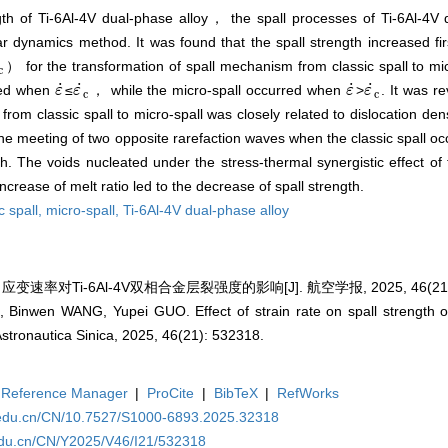
ength of Ti-6Al-4V dual-phase alloy， the spall processes of Ti-6Al-4V
lar dynamics method. It was found that the spall strength increased f
） for the transformation of spall mechanism from classic spall to m
c
c
˙
˙
˙
˙
rred when
≤
， while the micro-spall occurred when
>
. It was re
ε
ε
˙
ε
ε
˙
c
ε
ε
˙
ε
ε
˙
c
c
c
om classic spall to micro-spall was closely related to dislocation dens
he meeting of two opposite rarefaction waves when the classic spall oc
gth. The voids nucleated under the stress-thermal synergistic effect of
crease of melt ratio led to the decrease of spall strength.
c spall,
micro-spall,
Ti-6Al-4V dual-phase alloy
变速率对Ti-6Al-4V双相合金层裂强度的影响[J]. 航空学报, 2025, 46(21):
inwen WANG, Yupei GUO. Effect of strain rate on spall strength of
 Astronautica Sinica, 2025, 46(21): 532318.
Reference Manager
|
ProCite
|
BibTeX
|
RefWorks
a.edu.cn/CN/10.7527/S1000-6893.2025.32318
.edu.cn/CN/Y2025/V46/I21/532318