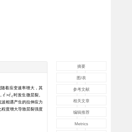
摘要
图/表
现随着应变速率增大，其
参考文献
˙
˙
，
>
时发生微层裂。
ε
ε
˙
ε
ε
˙
c
c
相关文章
疏波相遇产生的拉伸应力
化程度增大导致层裂强度
编辑推荐
Metrics