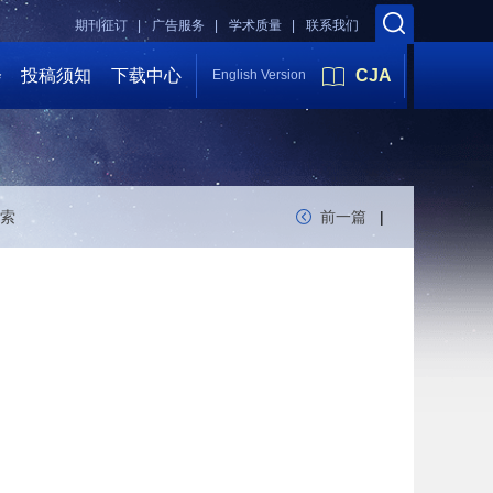
期刊征订 |
广告服务 |
学术质量 |
联系我们
会
投稿须知
下载中心
CJA
English Version
索
前一篇
|