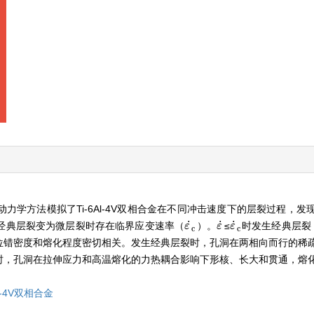
学方法模拟了Ti-6Al-4V双相合金在不同冲击速度下的层裂过程，发
˙
˙
˙
经典层裂变为微层裂时存在临界应变速率（
）。
≤
时发生经典层裂
ε
ε
˙
c
ε
ε
˙
ε
ε
˙
c
c
c
位错密度和熔化程度密切相关。发生经典层裂时，孔洞在两相向而行的稀
时，孔洞在拉伸应力和高温熔化的力热耦合影响下形核、长大和贯通，熔
Al-4V双相合金