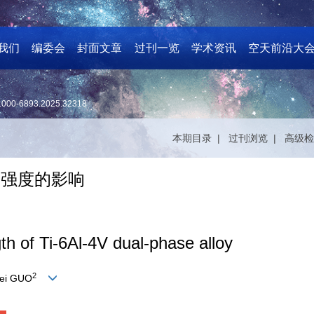
我们
编委会
封面文章
过刊一览
学术资讯
空天前沿大
1000-6893.2025.32318
本期目录 |
过刊浏览 |
高级检
层裂强度的影响
ngth of Ti-6Al-4V dual-phase alloy
2
pei GUO