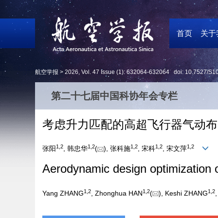
首页
关于
航空学报 >
2026
,
Vol. 47
Issue (1)
: 632064-632064 doi:
10.7527/S1
第二十七届中国科协年会专栏
考虑升力匹配的高超飞行器气动布
1
,
2
1
,
2
1
,
2
1
,
2
1
,
2
张阳
, 韩忠华
(
), 张科施
, 宋科
, 宋文萍
Aerodynamic design optimization of
1
,
2
1
,
2
1
,
2
Yang ZHANG
, Zhonghua HAN
(
), Keshi ZHANG