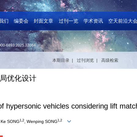
我们
编委会
封面文章
过刊一览
学术资讯
空天前沿大
000-6893.2025.32064
本期目录 |
过刊浏览 |
高级检索
局优化设计
 hypersonic vehicles considering lift matc
1
,
2
1
,
2
, Ke SONG
, Wenping SONG