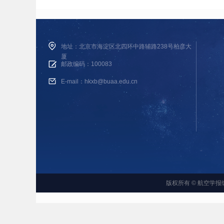
地址：北京市海淀区北四环中路辅路238号柏彦大
厦
邮政编码：100083
E-mail：hkxb@buaa.edu.cn
版权所有 © 航空学报