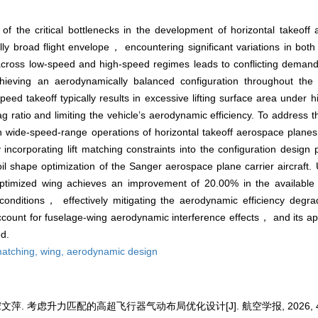
 the critical bottlenecks in the development of horizontal takeoff
ly broad flight envelope， encountering significant variations in bot
t across low-speed and high-speed regimes leads to conflicting demands
ieving an aerodynamically balanced configuration throughout the e
-speed takeoff typically results in excessive lifting surface area unde
ag ratio and limiting the vehicle’s aerodynamic efficiency. To address 
th wide-speed-range operations of horizontal takeoff aerospace plane
 incorporating lift matching constraints into the configuration desig
il shape optimization of the Sanger aerospace plane carrier aircraft. 
timized wing achieves an improvement of 20.00% in the available li
onditions， effectively mitigating the aerodynamic efficiency degra
ount for fuselage-wing aerodynamic interference effects， and its applic
d.
 matching,
wing,
aerodynamic design
宋文萍. 考虑升力匹配的高超飞行器气动布局优化设计[J]. 航空学报, 2026, 47(1