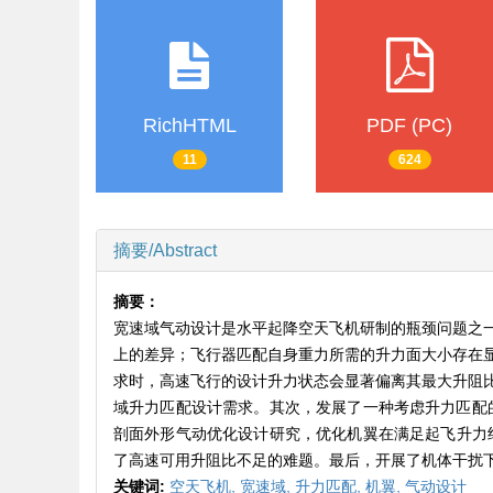
RichHTML
PDF (PC)
11
624
摘要/Abstract
摘要：
宽速域气动设计是水平起降空天飞机研制的瓶颈问题之
上的差异；飞行器匹配自身重力所需的升力面大小存在
求时，高速飞行的设计升力状态会显著偏离其最大升阻
域升力匹配设计需求。其次，发展了一种考虑升力匹配的
剖面外形气动优化设计研究，优化机翼在满足起飞升力约束
了高速可用升阻比不足的难题。最后，开展了机体干扰
关键词:
空天飞机,
宽速域,
升力匹配,
机翼,
气动设计