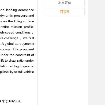
本文评价
 and landing aerospace
回顶部
h dynamic pressure and
 on the lifting surface
ntire mission profile.
r high-speed conditions，
this challenge， we first
s. A global aerodynamic
n process. The proposed
Under the constraint of
ft-to-drag ratio under
dation at high speeds.
ability to full-vehicle
): 632064.