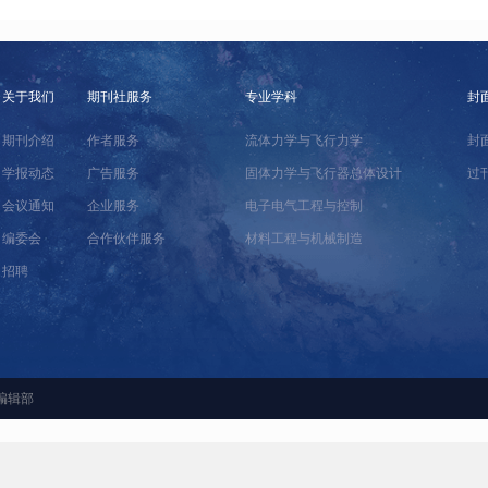
关于我们
期刊社服务
专业学科
封
期刊介绍
作者服务
流体力学与飞行力学
封
学报动态
广告服务
固体力学与飞行器总体设计
过
会议通知
企业服务
电子电气工程与控制
编委会
合作伙伴服务
材料工程与机械制造
招聘
编辑部