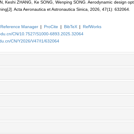
 Keshi ZHANG, Ke SONG, Wenping SONG. Aerodynamic design optimi
ching[J]. Acta Aeronautica et Astronautica Sinica, 2026, 47(1): 632064.
Reference Manager
|
ProCite
|
BibTeX
|
RefWorks
a.edu.cn/CN/10.7527/S1000-6893.2025.32064
edu.cn/CN/Y2026/V47/I1/632064