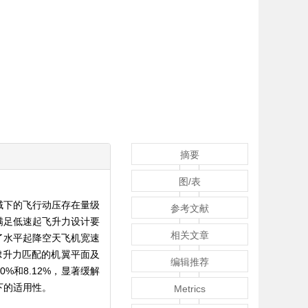
摘要
图/表
域下的飞行动压存在量级
参考文献
满足低速起飞升力设计要
相关文章
了水平起降空天飞机宽速
虑升力匹配的机翼平面及
编辑推荐
和8.12%，显著缓解
下的适用性。
Metrics