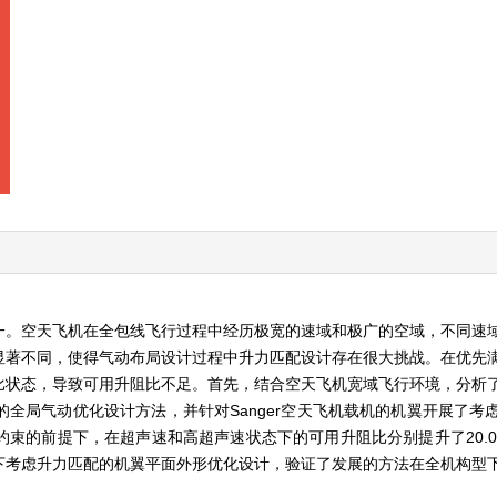
一。空天飞机在全包线飞行过程中经历极宽的速域和极广的空域，不同速
显著不同，使得气动布局设计过程中升力匹配设计存在很大挑战。在优先
比状态，导致可用升阻比不足。首先，结合空天飞机宽域飞行环境，分析
全局气动优化设计方法，并针对Sanger空天飞机载机的机翼开展了考
的前提下，在超声速和高超声速状态下的可用升阻比分别提升了20.00%
下考虑升力匹配的机翼平面外形优化设计，验证了发展的方法在全机构型