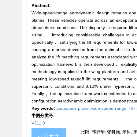
Abstract:
Wide-speed-range aerodynamic design remains one of
planes. These vehicles operate across an exceptional
atmospheric conditions. The disparity in required lif
sizing， introducing considerable challenges in ach
Specifically， satisfying the lift requirements for low
causing a marked deviation from the optimal lift-to-dr
analyze the lift matching requirements associated wi
optimization framework is then developed， explicitly
methodology is applied to the wing planform and airfo
meeting low-speed takeoff lift requirements， the op
supersonic conditions and 8.12% under hypersonic c
Finally， the optimization framework is extended to acc
configuration aerodynamic optimization is demonstrate
Key words:
aerospace plane,
wide-speed-range,
lift
中图分类号:
V211.3
张阳, 韩忠华, 张科施, 宋科, 